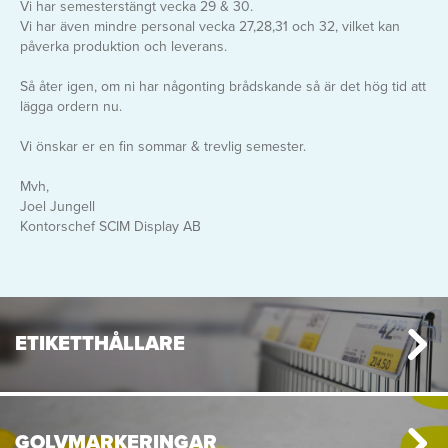
hitta den
g
Vi har semesterstängt vecka 29 & 30.
vinyl
rätta
Logistik
Vi har även mindre personal vecka 27,28,31 och 32, vilket kan
Självhäftand
känslan i
Planering
e eller
påverka produktion och leverans.
ditt tryckta
magnetiska
material!
Prisvärda
lösningar
Så åter igen, om ni har någonting brådskande så är det hög tid att
lägga ordern nu.
Vi önskar er en fin sommar & trevlig semester.
Mvh,
Joel Jungell
Kontorschef SCIM Display AB
ETIKETTHÅLLARE
GOLVMARKERINGAR