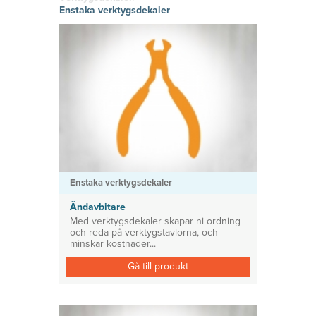
hitta den
g
Skyltklämmor
vinyl
Enstaka verktygsdekaler
rätta
Logistik
Självhäftand
känslan i
Planering
e eller
Konsoler
ditt tryckta
magnetiska
material!
Prisvärda
System för avdelare
lösningar
Medicinsk Skyddsutrustning
Tillbehör ESL enheter
Enstaka verktygsdekaler
Ändavbitare
Med verktygsdekaler skapar ni ordning
och reda på verktygstavlorna, och
minskar kostnader...
Gå till produkt