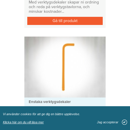
Med verktygsdekaler skapar ni ordning
och reda på verktygstavlorna, och
minskar kostnader...
Gå till produkt
Enstaka verktygsdekaler
Insexnyckel
Vi använder cookies för att ge dig en bättre upplevelse.
Med verktygsdekaler skapar ni ordning
och reda på verktygstavlorna, och
Klicka här om du vill läsa mer
Jag accepterar
minskar kostnader...