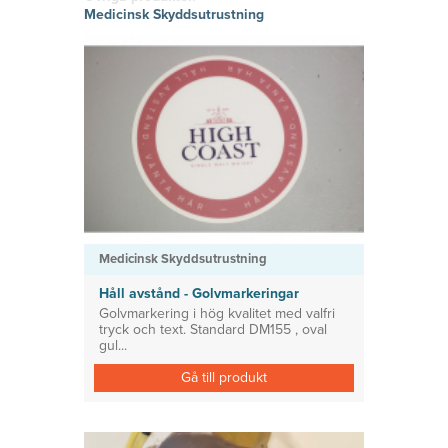
hitta den
g
Skyltklämmor
vinyl
Medicinsk Skyddsutrustning
rätta
Logistik
Självhäftand
känslan i
Planering
e eller
Konsoler
ditt tryckta
magnetiska
material!
Prisvärda
System för avdelare
lösningar
Medicinsk Skyddsutrustning
Tillbehör ESL enheter
Medicinsk Skyddsutrustning
Håll avstånd - Golvmarkeringar
Golvmarkering i hög kvalitet med valfri
tryck och text. Standard DM155 , oval
gul...
Gå till produkt