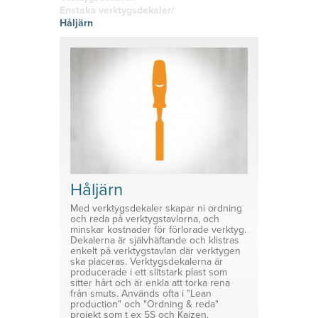
hitta den
g
Skyltklämmor
vinyl
Enstaka verktygsdekaler/
rätta
Logistik
Självhäftand
Håljärn
känslan i
Planering
e eller
Konsoler
ditt tryckta
magnetiska
material!
Prisvärda
System för avdelare
lösningar
Medicinsk Skyddsutrustning
Tillbehör ESL enheter
Håljärn
Med verktygsdekaler skapar ni ordning
och reda på verktygstavlorna, och
minskar kostnader för förlorade verktyg.
Dekalerna är självhäftande och klistras
enkelt på verktygstavlan där verktygen
ska placeras. Verktygsdekalerna är
producerade i ett slitstark plast som
sitter hårt och är enkla att torka rena
från smuts. Används ofta i "Lean
production" och "Ordning & reda"
projekt som t ex 5S och Kaizen.