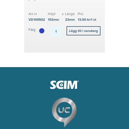
Art.nr
Höjd
x
Längd
Pris
VD100502
153mm
23mm
13,50 kr/1 st
Färg