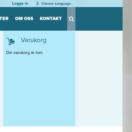
Logga in
Choose Language
TER
OM OSS
KONTAKT
Varukorg
gsdekaler
anter
Din varukorg är tom.
ängd
h reda
tation
ganisering