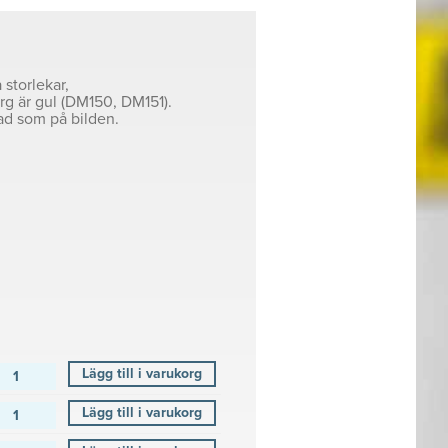
)
 storlekar,
g är gul (DM150, DM151).
ad som på bilden.