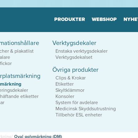
Jump to navigation
PRODUKTER
WEBSHOP
NYHE
rmationshållare
Verktygsdekaler
Golvmarkeringar
Verkty
cher & plakatlist
Enstaka verktygsdekaler
Många varianter
Många vari
alare
Verktygsdekalset
Lång livslängd
Lång livsl
Ordning och reda
Ordning oc
fickor
Övriga produkter
rplatsmärkning
Clips & Krokar
ler
Print & Layout
Konsul
vmärkning
Etiketter
Vi hjälper dig att
Effektiv or
eringsdekaler
Skyltklämmor
iska
hitta den rätta känslan i
Logistik
vhäftande etiketter
Konsoler
ditt tryckta material!
Planering
tar
System för avdelare
Medicinsk Skyddsutrustning
Tillbehör ESL enheter
kning/
Oval golvmärkning (DM)