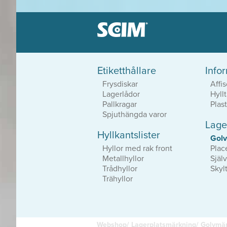
Etiketthållare
Info
Etiketthållare &
Frysdiskar
Affis
Hyllkantslister
Lagerlådor
Hyllt
Patenterat system
Pallkragar
Plast
Stort sortiment
Smutsresistenta
Spjuthängda varor
Lage
Hyllkantslister
Placeringsdeka
Gol
Slitstark vinyl
Hyllor med rak front
Plac
Självhäftande eller magnet
Metallhyllor
Själ
Prisvärda lösningar
Trådhyllor
Skyl
Trähyllor
Webshop/
Lagerplatsmärkning/
Golvmär