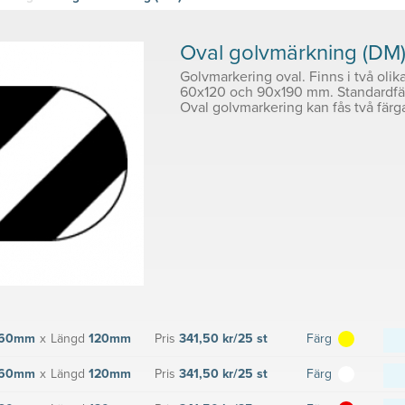
Oval golvmärkning (DM
Golvmarkering oval. Finns i två olika
60x120 och 90x190 mm. Standardfär
Oval golvmarkering kan fås två färg
60mm
x
Längd
120mm
Pris
341,50 kr/25 st
Färg
60mm
x
Längd
120mm
Pris
341,50 kr/25 st
Färg