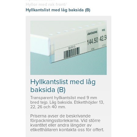
hitta den
g
Skyltklämmor
vinyl
Hyllor med rak front/
rätta
Logistik
Självhäftand
Hyllkantslist med låg baksida (B)
känslan i
Planering
e eller
Konsoler
ditt tryckta
magnetiska
material!
Prisvärda
System för avdelare
lösningar
Medicinsk Skyddsutrustning
Tillbehör ESL enheter
Hyllkantslist med låg
baksida (B)
Transparent hyllkantslist med 9 mm
bred tejp. Låg baksida. Etiketthöjder 13,
22, 26 och 40 mm.
Priserna avser de beskrivande
förpackningsstorlekarna. Vid större
kvantitet eller andra längder av
etiketthållaren kontakta oss för offert.