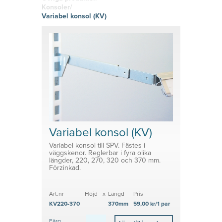
hitta den
g
Skyltklämmor
vinyl
Konsoler/
rätta
Logistik
Självhäftand
Variabel konsol (KV)
känslan i
Planering
e eller
Konsoler
ditt tryckta
magnetiska
material!
Prisvärda
System för avdelare
lösningar
Medicinsk Skyddsutrustning
Tillbehör ESL enheter
Variabel konsol (KV)
Variabel konsol till SPV. Fästes i
väggskenor. Reglerbar i fyra olika
längder, 220, 270, 320 och 370 mm.
Förzinkad.
Art.nr
Höjd
x
Längd
Pris
KV220-370
370mm
59,00 kr/1 par
Färg