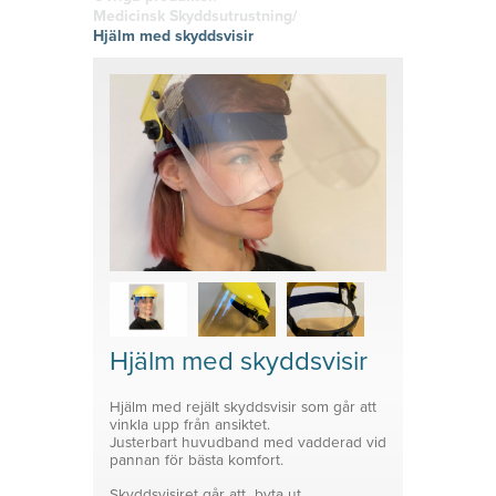
hitta den
g
Skyltklämmor
vinyl
Medicinsk Skyddsutrustning/
rätta
Logistik
Självhäftand
Hjälm med skyddsvisir
känslan i
Planering
e eller
Konsoler
ditt tryckta
magnetiska
material!
Prisvärda
System för avdelare
lösningar
Medicinsk Skyddsutrustning
Tillbehör ESL enheter
Hjälm med skyddsvisir
Hjälm med rejält skyddsvisir som går att
vinkla upp från ansiktet.
Justerbart huvudband med vadderad vid
pannan för bästa komfort.
Skyddsvisiret går att byta ut .