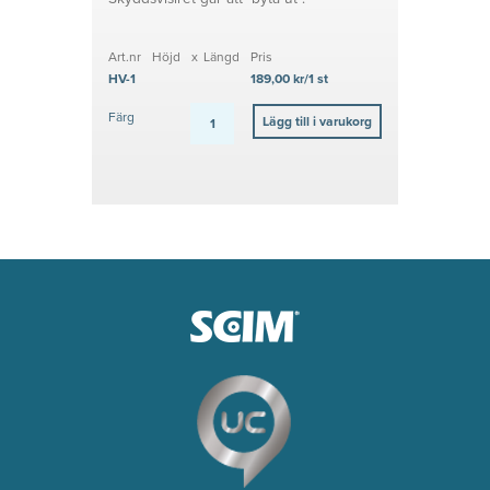
Art.nr
Höjd
x
Längd
Pris
HV-1
189,00 kr/1 st
Färg