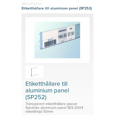
hitta den
g
Skyltklämmor
vinyl
Metallhyllor/
rätta
Logistik
Självhäftand
Etiketthållare till aluminium panel (SP252)
känslan i
Planering
e eller
Konsoler
ditt tryckta
magnetiska
material!
Prisvärda
System för avdelare
lösningar
Medicinsk Skyddsutrustning
Tillbehör ESL enheter
Etiketthållare till
aluminium panel
(SP252)
Transparent etiketthållare passar
Sandviks aluminium panel SES-2004
etiketthöjd 50mm