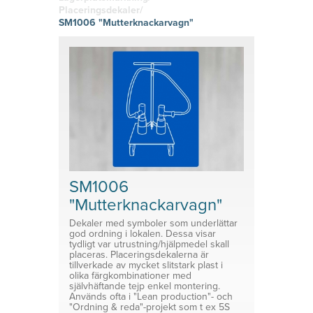
hitta den
g
Skyltklämmor
vinyl
Placeringsdekaler/
rätta
Logistik
Självhäftand
SM1006 "Mutterknackarvagn"
känslan i
Planering
e eller
Konsoler
ditt tryckta
magnetiska
material!
Prisvärda
System för avdelare
lösningar
Medicinsk Skyddsutrustning
Tillbehör ESL enheter
SM1006
"Mutterknackarvagn"
Dekaler med symboler som underlättar
god ordning i lokalen. Dessa visar
tydligt var utrustning/hjälpmedel skall
placeras. Placeringsdekalerna är
tillverkade av mycket slitstark plast i
olika färgkombinationer med
självhäftande tejp enkel montering.
Används ofta i "Lean production"- och
"Ordning & reda"-projekt som t ex 5S