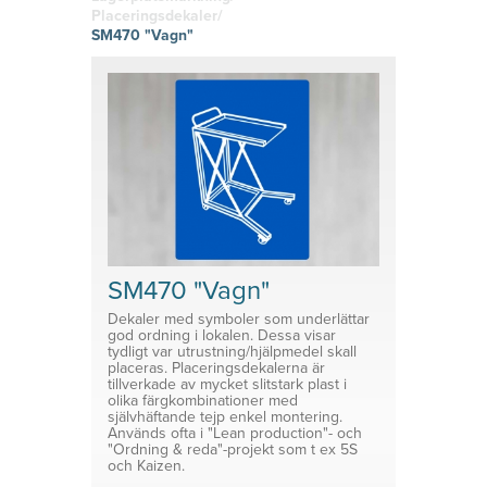
hitta den
g
Skyltklämmor
vinyl
Placeringsdekaler/
rätta
Logistik
Självhäftand
SM470 "Vagn"
känslan i
Planering
e eller
Konsoler
ditt tryckta
magnetiska
material!
Prisvärda
System för avdelare
lösningar
Medicinsk Skyddsutrustning
Tillbehör ESL enheter
SM470 "Vagn"
Dekaler med symboler som underlättar
god ordning i lokalen. Dessa visar
tydligt var utrustning/hjälpmedel skall
placeras. Placeringsdekalerna är
tillverkade av mycket slitstark plast i
olika färgkombinationer med
självhäftande tejp enkel montering.
Används ofta i "Lean production"- och
"Ordning & reda"-projekt som t ex 5S
och Kaizen.