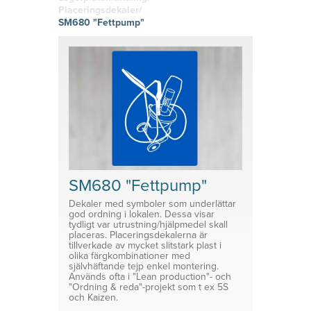
hitta den
g
Skyltklämmor
vinyl
Placeringsdekaler/
rätta
Logistik
Självhäftand
SM680 "Fettpump"
känslan i
Planering
e eller
Konsoler
ditt tryckta
magnetiska
material!
Prisvärda
System för avdelare
lösningar
Medicinsk Skyddsutrustning
Tillbehör ESL enheter
SM680 "Fettpump"
Dekaler med symboler som underlättar
god ordning i lokalen. Dessa visar
tydligt var utrustning/hjälpmedel skall
placeras. Placeringsdekalerna är
tillverkade av mycket slitstark plast i
olika färgkombinationer med
självhäftande tejp enkel montering.
Används ofta i "Lean production"- och
"Ordning & reda"-projekt som t ex 5S
och Kaizen.