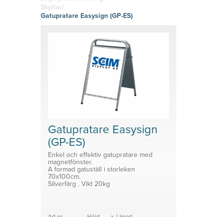
hitta den
g
Skyltklämmor
vinyl
Skyltar/
rätta
Logistik
Självhäftand
Gatupratare Easysign (GP-ES)
känslan i
Planering
e eller
Konsoler
ditt tryckta
magnetiska
material!
Prisvärda
System för avdelare
lösningar
Medicinsk Skyddsutrustning
Tillbehör ESL enheter
Gatupratare Easysign
(GP-ES)
Enkel och effektiv gatupratare med
magnetfönster.
A formad gatuställ i storleken
70x100cm.
Silverfärg . Vikt 20kg
Art.nr
Höjd
x
Längd