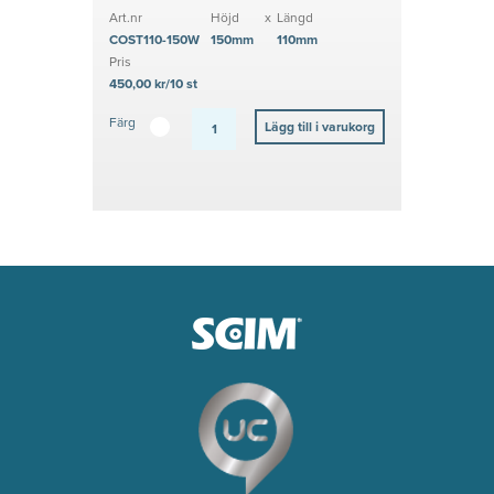
Art.nr
Höjd
x
Längd
COST110-150W
150mm
110mm
Pris
450,00 kr/10 st
Färg