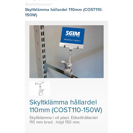
hitta den
g
Skyltklämmor
vinyl
Skyltklämmor/
rätta
Logistik
Självhäftand
Skyltklämma hållardel 110mm (COST110-
känslan i
Planering
e eller
Konsoler
ditt tryckta
150W)
magnetiska
material!
Prisvärda
System för avdelare
lösningar
Medicinsk Skyddsutrustning
Tillbehör ESL enheter
Skyltklämma hållardel
110mm (COST110-150W)
Skyltklämma i vit plast. Etiketthållardel
110 mm bred , höjd 150 mm.