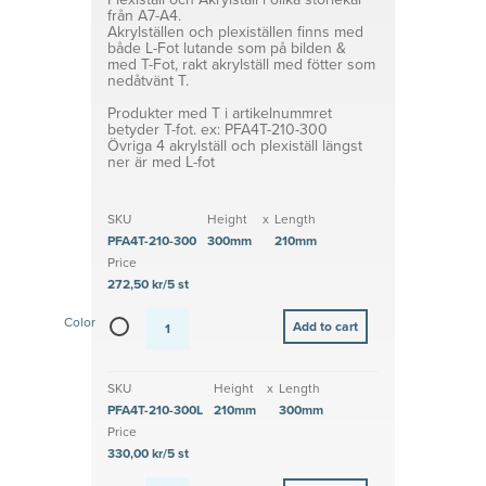
in your
Adhesive or
från A7-A4.
printed
magnetic
Akrylställen och plexiställen finns med
materials
Affordable
både L-Fot lutande som på bilden &
solutions
med T-Fot, rakt akrylställ med fötter som
nedåtvänt T.
Produkter med T i artikelnummret
betyder T-fot. ex: PFA4T-210-300
Övriga 4 akrylställ och plexiställ längst
ner är med L-fot
SKU
Height
x
Length
PFA4T-210-300
300mm
210mm
Price
272,50 kr/5 st
Color
SKU
Height
x
Length
PFA4T-210-300L
210mm
300mm
Price
330,00 kr/5 st