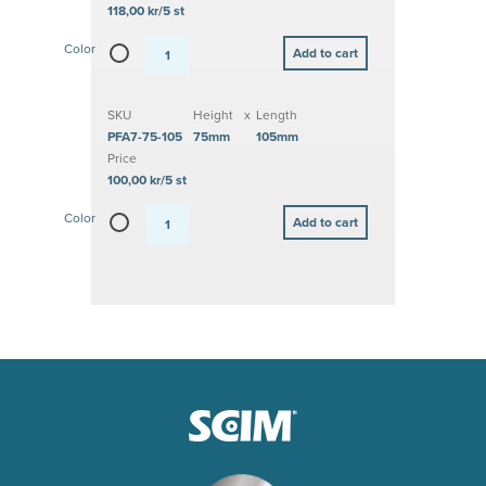
118,00 kr/5 st
Color
SKU
Height
x
Length
PFA7-75-105
75mm
105mm
Price
100,00 kr/5 st
Color