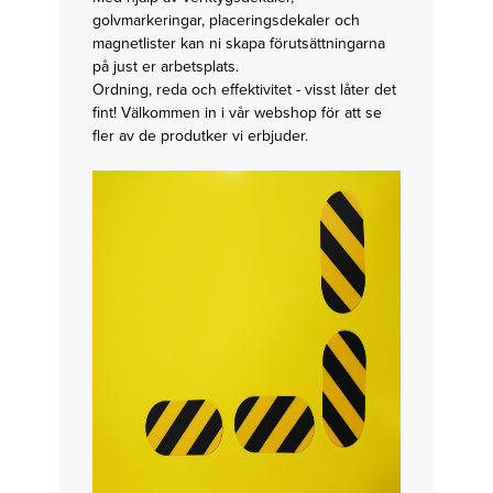
in your
Adhesive or
printed
golvmarkeringar, placeringsdekaler och
magnetic
materials
Affordable
magnetlister kan ni skapa förutsättningarna
solutions
på just er arbetsplats.
Ordning, reda och effektivitet - visst låter det
fint! Välkommen in i vår webshop för att se
fler av de produtker vi erbjuder.