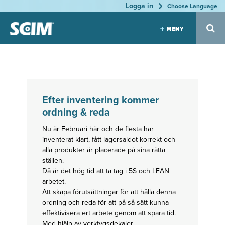
Logga in
Jump to navigation
Choose Language
Label
Floor
Marker
holder
marker
s for
s
s
Tool
Efter inventering kommer
Boards
Patented
Many
system
variants
ordning & reda
Many
Great
Highly
variants
sortiment
durable
Highly
Dirt
Keep the
Nu är Februari här och de flesta har
durable
resistant
order
inventerat klart, fått lagersaldot korrekt och
Keep the
order
alla produkter är placerade på sina rätta
ställen.
Equip
Print &
Consul
Då är det hög tid att ta tag i 5S och LEAN
ment
Layout
tation
arbetet.
locatio
We help
Efficient
Att skapa förutsättningar för att hålla denna
you to
organizatio
n
ordning och reda för att på så sätt kunna
find the
n
correct
Logistics
effektivisera ert arbete genom att spara tid.
Durable
expression
Planning
vinyl
Med hjälp av verktygsdekaler,